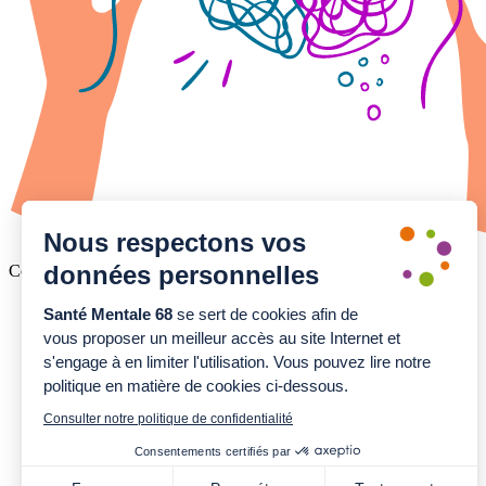
Nous respectons vos
données personnelles
Copyright © 2026 www.santementale68.fr
Accessibilité
Santé Mentale 68
se sert de cookies afin de
Mentions légales
vous proposer un meilleur accès au site Internet et
Politique de confidentialité
s'engage à en limiter l'utilisation. Vous pouvez lire notre
Consentement aux cookies
politique en matière de cookies ci-dessous.
Plan du site
Consulter notre politique de confidentialité
Consentements certifiés par