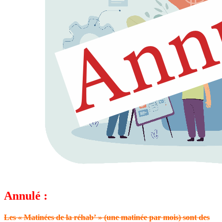
Annulé :
Les
« Matinées de la réhab’ »
(une matinée par mois) sont des