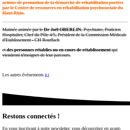
actions
de promotion de la démarche de réhabilitation
portées
par le
Centre de ressources en réhabilitation psychosociale du
Haut-Rhin
.
Matinée animée par le
Dr Joël OBERLIN
, Psychiatre, Praticien
Hospitalier, Chef du Pôle 4/5, Président de la Commission Médicale
d'Etablissement - CH Rouffach
et
des personnes rétablies ou en cours de rétablissement
qui
viendront témoigner de leur parcours.
Les autres événements
ici
Restons connectés !
En vous inscrivant à notre newsletter, vous découvrirez en avant-